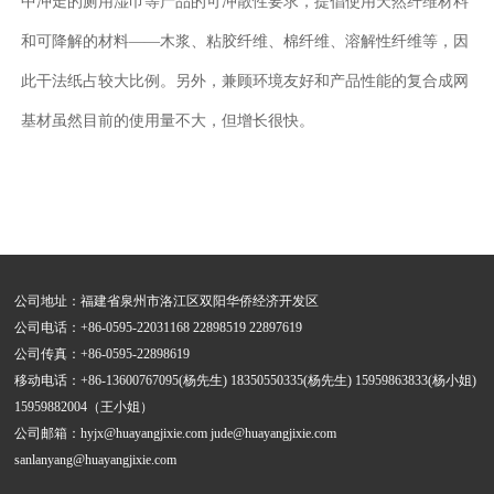
中冲走的厕用湿巾等产品的可冲散性要求，提倡使用天然纤维材料
和可降解的材料——木浆、粘胶纤维、棉纤维、溶解性纤维等，因
此干法纸占较大比例。另外，兼顾环境友好和产品性能的复合成网
基材虽然目前的使用量不大，但增长很快。
公司地址：福建省泉州市洛江区双阳华侨经济开发区
公司电话：+86-0595-22031168 22898519 22897619
公司传真：+86-0595-22898619
移动电话：+86-13600767095(杨先生) 18350550335(杨先生) 15959863833(杨小姐)
15959882004（王小姐）
公司邮箱：hyjx@huayangjixie.com jude@huayangjixie.com
sanlanyang@huayangjixie.com