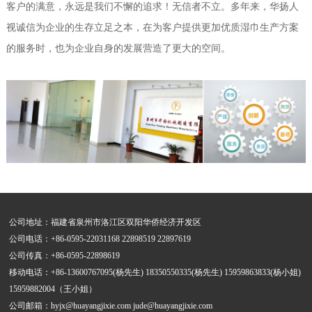
客户的满意，永远是我们不懈的追求！无信者不立。多年来，华扬人
视诚信为企业的生存立足之本，在为客户提供更加优质湿巾生产方案
的服务时，也为企业自身的发展营造了更大的空间。
公司地址：福建省泉州市洛江区双阳华侨经济开发区
公司电话：+86-0595-22031168 22898519 22897619
公司传真：+86-0595-22898619
移动电话：+86-13600767095(杨先生) 18350550335(杨先生) 15959863833(杨小姐)
15959882004（王小姐）
公司邮箱：hyjx@huayangjixie.com jude@huayangjixie.com